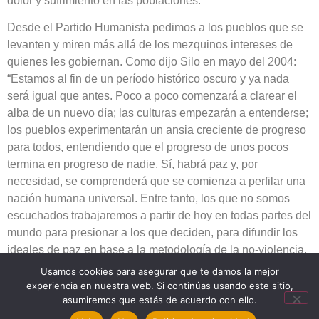
dolor y sufrimiento en las poblaciones.
Desde el Partido Humanista pedimos a los pueblos que se
levanten y miren más allá de los mezquinos intereses de
quienes les gobiernan. Como dijo Silo en mayo del 2004:
“Estamos al fin de un período histórico oscuro y ya nada
será igual que antes. Poco a poco comenzará a clarear el
alba de un nuevo día; las culturas empezarán a entenderse;
los pueblos experimentarán un ansia creciente de progreso
para todos, entendiendo que el progreso de unos pocos
termina en progreso de nadie. Sí, habrá paz y, por
necesidad, se comprenderá que se comienza a perfilar una
nación humana universal. Entre tanto, los que no somos
escuchados trabajaremos a partir de hoy en todas partes del
mundo para presionar a los que deciden, para difundir los
ideales de paz en base a la metodología de la no-violencia,
para preparar el camino de los nuevos tiempos”.
Usamos cookies para asegurar que te damos la mejor
experiencia en nuestra web. Si continúas usando este sitio,
Equipo Coordinador PHE
asumiremos que estás de acuerdo con ello.