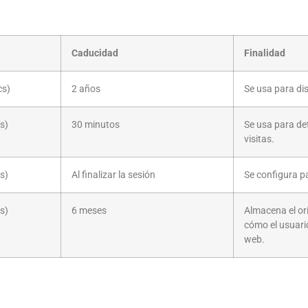
Caducidad
Finalidad
cs)
2 años
Se usa para dis
s)
30 minutos
Se usa para de
visitas.
s)
Al finalizar la sesión
Se configura p
s)
6 meses
Almacena el or
cómo el usuari
web.