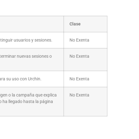
Clase
tinguir usuarios y sesiones.
No Exenta
terminar nuevas sesiones o
No Exenta
ara su uso con Urchin.
No Exenta
igen o la campaña que explica
No Exenta
o ha llegado hasta la página