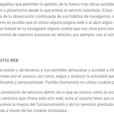
aquéllas que permiten la gestión, de la forma más eficaz posible,
ón o plataforma desde la que presta el servicio solicitado. Est
 de la observación continuada de sus hábitos de navegación, lo 
mo es posible que al visitar alguna página web o al abrir algú
se instale en tu navegador alguna cookie que nos sirve para mos
control de nuestros anuncios en relación, por ejemplo, con el n
SITIO WEB
de sesión y de terceros, y nos permiten almacenar y acceder a in
inidas por el usuario, así como, seguir y analizar la actividad qu
ficiente y personalizada. Partido Humanista no utiliza cookies 
a prestación de servicios dentro de lo que se conoce como la soc
 servicios que ofrece este sitio web; evita al usuario tener que c
orece la mejora del funcionamiento y de los servicios prestados 
da a través de las cookies instaladas.